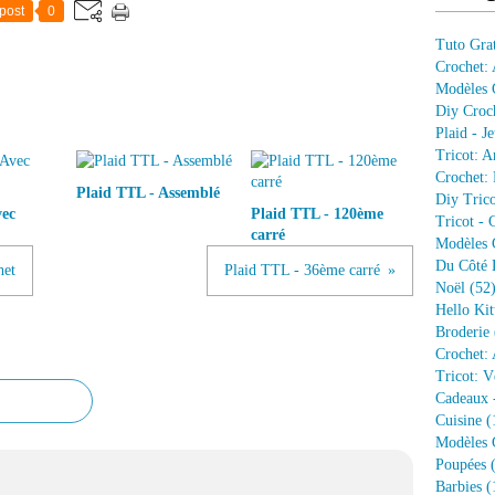
post
0
Tuto Grat
Crochet:
Modèles G
Diy Croc
Plaid - J
Tricot: A
Crochet: 
Plaid TTL - Assemblé
Diy Trico
vec
Plaid TTL - 120ème
Tricot - 
carré
Modèles G
Du Côté 
het
Plaid TTL - 36ème carré
Noël
(52
Hello Kit
Broderie
Crochet: 
Tricot: V
Cadeaux 
Cuisine
(
Modèles G
Poupées
(
Barbies
(