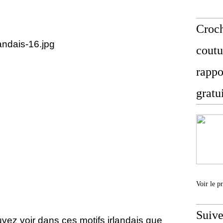
Croch
coutu
rappo
gratu
Voir le p
Suive
uvez voir dans ces motifs irlandais que