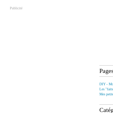
Publicité
Page
DIY - Mod
Les "fait
Mes petit
Catég