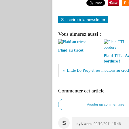
Re
S'inscrire à la newsletter
Vous aimerez aussi :
Plaid au tricot
Plaid TTL - A
bordure !
Little Bo Peep et ses moutons au croc
Commenter cet article
Ajouter un commentaire
S
sylvianne
09/10/2011 15:48