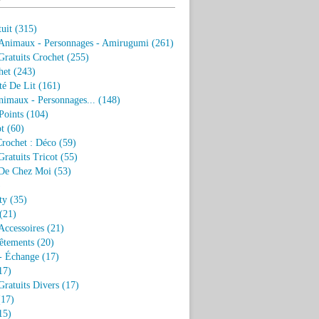
uit
(315)
 Animaux - Personnages - Amirugumi
(261)
ratuits Crochet
(255)
het
(243)
eté De Lit
(161)
nimaux - Personnages...
(148)
Points
(104)
t
(60)
Crochet : Déco
(59)
ratuits Tricot
(55)
De Chez Moi
(53)
)
ty
(35)
(21)
Accessoires
(21)
êtements
(20)
- Échange
(17)
17)
ratuits Divers
(17)
17)
15)