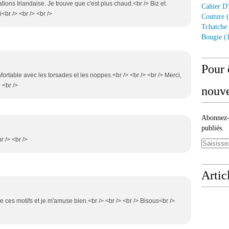
tions Irlandaise. Je trouve que c'est plus chaud.<br /> Biz et
Cahier D'
<br /> <br /> <br />
Couture
(
Tchatche
Bougie
(1
Pour 
nfortable avec les torsades et les noppes.<br /> <br /> <br /> Merci,
 <br />
nouve
Abonnez-v
publiés.
r /> <br />
Artic
ore ces motifs et je m'amuse bien.<br /> <br /> <br /> Bisous<br />