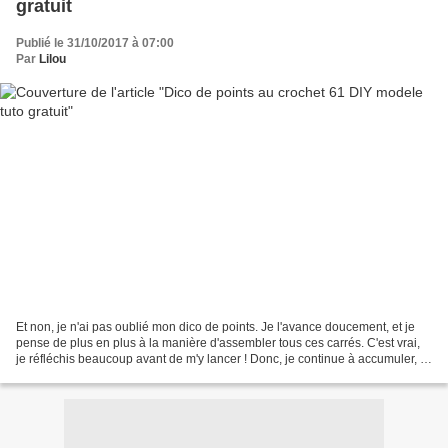
gratuit
Publié le 31/10/2017 à 07:00
Par
Lilou
Et non, je n'ai pas oublié mon dico de points. Je l'avance doucement, et je
pense de plus en plus à la manière d'assembler tous ces carrés. C'est vrai,
je réfléchis beaucoup avant de m'y lancer ! Donc, je continue à accumuler, et
j'en suis au 61ème point....