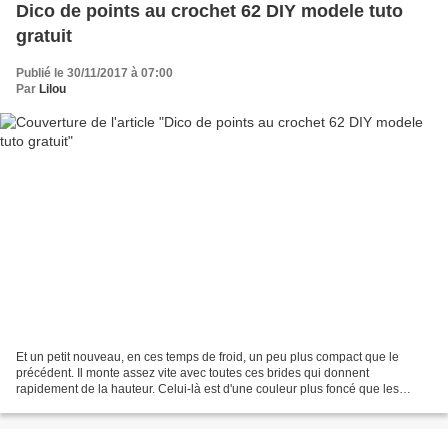
Dico de points au crochet 62 DIY modele tuto
gratuit
Publié le 30/11/2017 à 07:00
Par
Lilou
Et un petit nouveau, en ces temps de froid, un peu plus compact que le
précédent. Il monte assez vite avec toutes ces brides qui donnent
rapidement de la hauteur. Celui-là est d'une couleur plus foncé que les
autres, et pourtant, même crochet, même fil,...