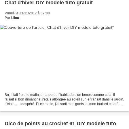
Chat d'hiver DIY modele tuto gratuit
Publié le 21/11/2017 à 07:00
Par
Lilou
Brr, il fait froid le matin, on a perdu l'habitude d'un temps comme cela, il
faisait si bon dimanche, j'étais allongée au soleil sur le transat dans le jardin,
c'était ...... inespéré. Et ce matin, j'ai sorti mes gants, et mon foulard coloré. Je
n'ai...
Dico de points au crochet 61 DIY modele tuto