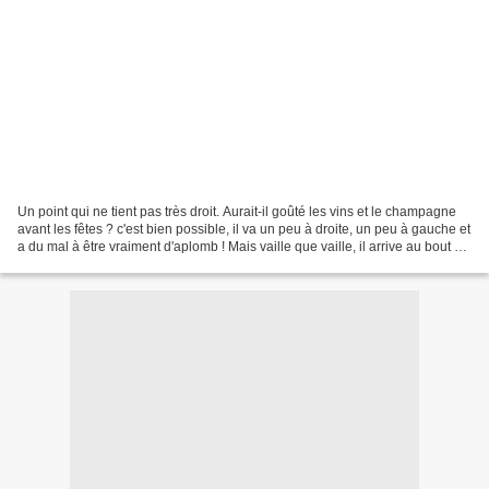
Un point qui ne tient pas très droit. Aurait-il goûté les vins et le champagne
avant les fêtes ? c'est bien possible, il va un peu à droite, un peu à gauche et
a du mal à être vraiment d'aplomb ! Mais vaille que vaille, il arrive au bout du
carré ! Et...