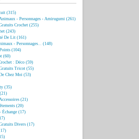
uit
(315)
 Animaux - Personnages - Amirugumi
(261)
ratuits Crochet
(255)
het
(243)
eté De Lit
(161)
nimaux - Personnages...
(148)
Points
(104)
t
(60)
Crochet : Déco
(59)
ratuits Tricot
(55)
De Chez Moi
(53)
)
ty
(35)
(21)
Accessoires
(21)
êtements
(20)
- Échange
(17)
17)
ratuits Divers
(17)
17)
15)