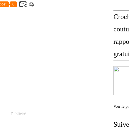
post
0
Croch
coutu
rappo
gratu
Voir le p
Publicité
Suive