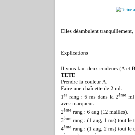
Elles déambulent
tranquillement,
Explications
Il vous faut deux couleurs (A et B
TETE
Prendre la couleur A.
Faire une chaînette de 2 ml.
er
ème
1
rang : 6 ms dans la 2
ml 
avec marqueur.
ème
2
rang : 6 aug (12 mailles).
ème
3
rang : (1 aug, 1 ms) tout le 
ème
4
rang : (1 aug, 2 ms) tout le 