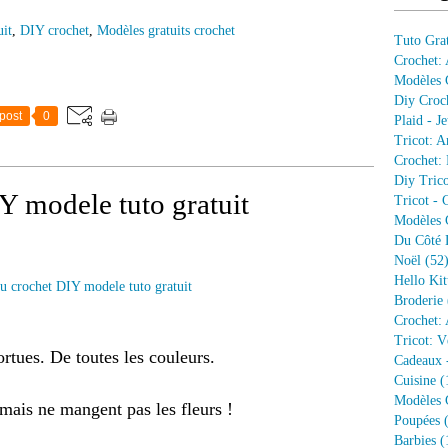
uit
,
DIY crochet
,
Modèles gratuits crochet
Tuto Grat
Crochet:
Modèles G
Diy Croc
post
0
Plaid - J
Tricot: A
Crochet: 
Diy Trico
Y modele tuto gratuit
Tricot - 
Modèles G
Du Côté 
Noël
(52
Hello Kit
Broderie
Crochet: 
Tricot: V
ortues.
De toutes les couleurs.
Cadeaux 
Cuisine
(
Modèles G
mais ne mangent pas les fleurs !
Poupées
(
Barbies
(