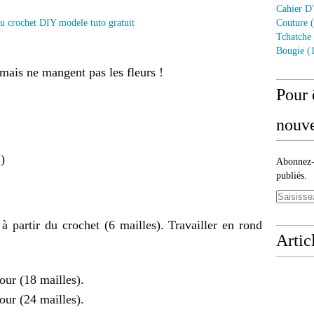
Cahier D'
Couture
(
Tchatche
Bougie
(1
mais ne mangent pas les fleurs !
Pour 
nouve
)
Abonnez-v
publiés.
à partir du crochet (6 mailles). Travailler en rond
Artic
tour (18 mailles).
tour (24 mailles).