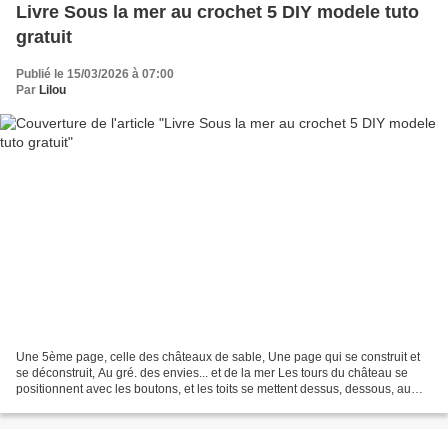
Livre Sous la mer au crochet 5 DIY modele tuto
gratuit
Publié le 15/03/2026 à 07:00
Par
Lilou
Une 5ème page, celle des châteaux de sable, Une page qui se construit et
se déconstruit, Au gré. des envies... et de la mer Les tours du château se
positionnent avec les boutons, et les toits se mettent dessus, dessous, au
milieu, où on veut ! Après tout,...