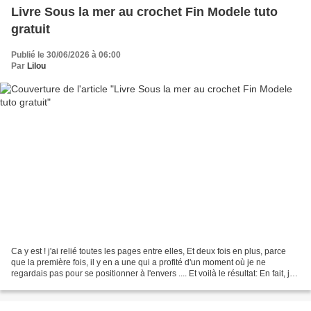
Livre Sous la mer au crochet Fin Modele tuto
gratuit
Publié le 30/06/2026 à 06:00
Par
Lilou
Ca y est ! j'ai relié toutes les pages entre elles, Et deux fois en plus, parce
que la première fois, il y en a une qui a profité d'un moment où je ne
regardais pas pour se positionner à l'envers .... Et voilà le résultat: En fait, je
suis assez contente...