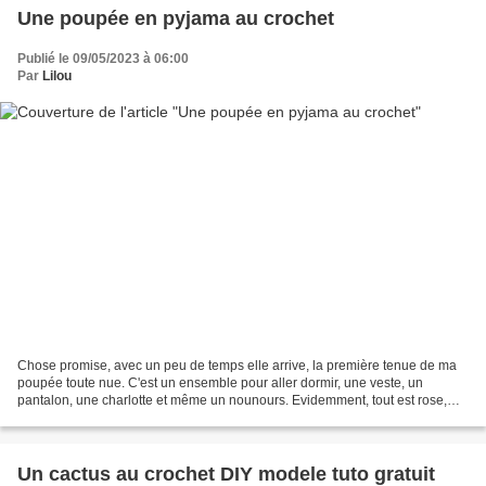
Une poupée en pyjama au crochet
Publié le 09/05/2023 à 06:00
Par
Lilou
Chose promise, avec un peu de temps elle arrive, la première tenue de ma
poupée toute nue. C'est un ensemble pour aller dormir, une veste, un
pantalon, une charlotte et même un nounours. Evidemment, tout est rose,
parce que le rose ... j'aime bien et...
Un cactus au crochet DIY modele tuto gratuit