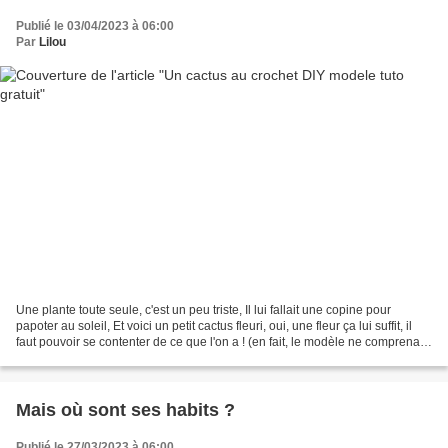
Publié le 03/04/2023 à 06:00
Par
Lilou
Une plante toute seule, c'est un peu triste, Il lui fallait une copine pour
papoter au soleil, Et voici un petit cactus fleuri, oui, une fleur ça lui suffit, il
faut pouvoir se contenter de ce que l'on a ! (en fait, le modèle ne comprenait
qu'une fleur.....) C'est...
Mais où sont ses habits ?
Publié le 27/03/2023 à 06:00