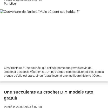
Par
Lilou
C'est l'histoire d'une poupée, qui est née parce que j'avais envie de
crocheter des petits vêtements... Un peu tordue comme raison et c'est bien la
preuve qu'elle est vraie, sinon j'aurai inventé une meilleure histoire ! Que
voulez-vous, quand je fais...
Une succulente au crochet DIY modele tuto
gratuit
Publié le 20/03/2023 à 07:00