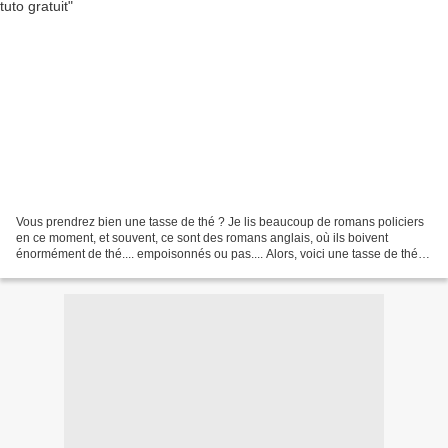
Vous prendrez bien une tasse de thé ? Je lis beaucoup de romans policiers
en ce moment, et souvent, ce sont des romans anglais, où ils boivent
énormément de thé.... empoisonnés ou pas.... Alors, voici une tasse de thé,
non empoisonné, Du thé noir, bien...