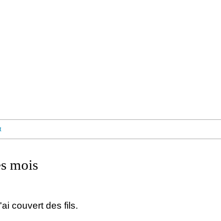
t
es mois
j'ai couvert des fils.