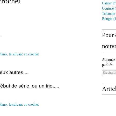
crochet
Cahier D'
Couture
(
Tchatche
Bougie
(1
Pour 
.
nouve
Abonnez-v
publiés.
eux autres....
ébut de série, ou un trio.....
Artic