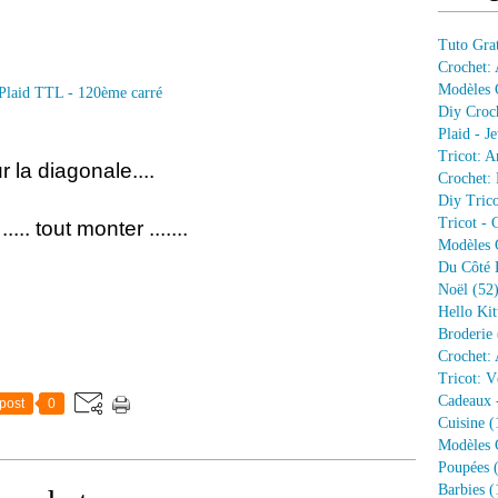
Tuto Grat
Crochet:
Modèles G
Diy Croc
Plaid - J
Tricot: A
 la diagonale....
Crochet: 
Diy Trico
Tricot - 
... tout monter .......
Modèles G
Du Côté 
Noël
(52
Hello Kit
Broderie
Crochet: 
Tricot: V
Cadeaux 
post
0
Cuisine
(
Modèles G
Poupées
(
Barbies
(