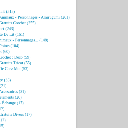
uit
(315)
 Animaux - Personnages - Amirugumi
(261)
ratuits Crochet
(255)
het
(243)
eté De Lit
(161)
nimaux - Personnages...
(148)
Points
(104)
t
(60)
Crochet : Déco
(59)
ratuits Tricot
(55)
De Chez Moi
(53)
)
ty
(35)
(21)
Accessoires
(21)
êtements
(20)
- Échange
(17)
17)
ratuits Divers
(17)
17)
15)