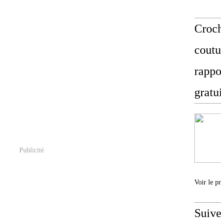
Croch
coutu
rappo
gratu
Publicité
Voir le p
Suive