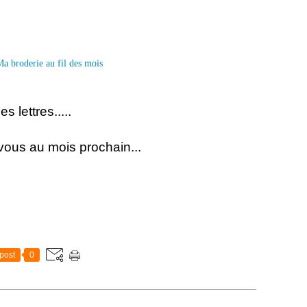
 lettres.....
ous au mois prochain...
post
0