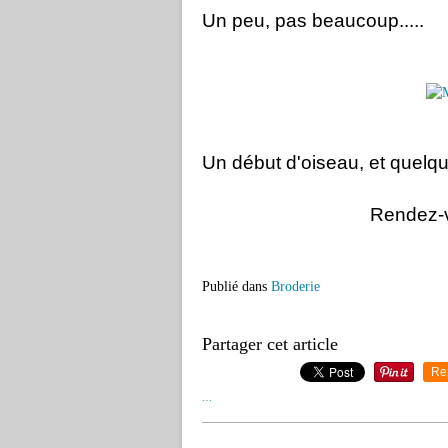
U
n peu, pas beaucoup.....
Un début d'oiseau, et quelques
Rendez-v
Publié dans
Broderie
Partager cet article
Re
…