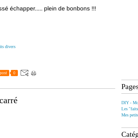
issé échapper..... plein de bonbons !!!
ts divers
post
0
Page
carré
DIY - Mod
Les "fait
Mes petit
Catég